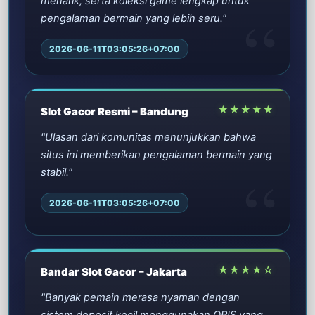
menarik, serta koleksi game lengkap untuk
pengalaman bermain yang lebih seru."
2026-06-11T03:05:26+07:00
★★★★★
Slot Gacor Resmi – Bandung
"Ulasan dari komunitas menunjukkan bahwa
situs ini memberikan pengalaman bermain yang
stabil."
2026-06-11T03:05:26+07:00
★★★★☆
Bandar Slot Gacor – Jakarta
"Banyak pemain merasa nyaman dengan