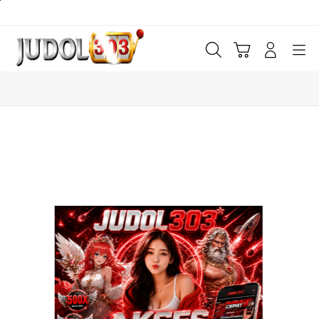
Skip
to
content
Cari
Troli
Login
Navigation
Buka Info Lebih Lanjut