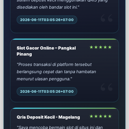
sistem deposit kecil menggunakan QRIS yang
disediakan oleh bandar slot ini."
2026-06-11T03:05:26+07:00
★★★★★
Slot Gacor Online – Pangkal
Pinang
"Proses transaksi di platform tersebut
berlangsung cepat dan tanpa hambatan
menurut ulasan pengguna."
2026-06-11T03:05:26+07:00
★★★★★
Qris Deposit Kecil - Magelang
"Saya mencoba bermain slot di situs ini dan