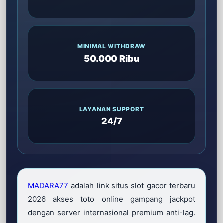
MINIMAL WITHDRAW
50.000 Ribu
LAYANAN SUPPORT
24/7
MADARA77
adalah link situs slot gacor terbaru
2026 akses toto online gampang jackpot
dengan server internasional premium anti-lag.