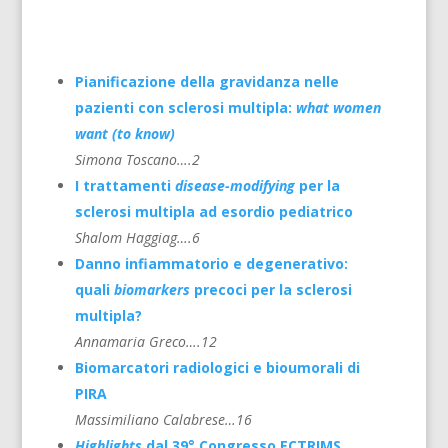
Pianificazione della gravidanza nelle
pazienti con sclerosi multipla:
what women
want (to know)
Simona Toscano….2
I trattamenti
disease-modifying
per la
sclerosi multipla ad esordio pediatrico
Shalom Haggiag….6
Danno infiammatorio e degenerativo:
quali
biomarkers
precoci per la sclerosi
multipla?
Annamaria Greco….12
Biomarcatori radiologici e bioumorali di
PIRA
Massimiliano Calabrese…16
Highlights
dal 39° Congresso ECTRIMS